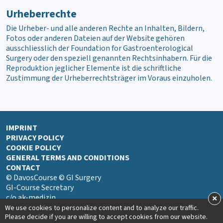
Urheberrechte
Die Urheber- und alle anderen Rechte an Inhalten, Bildern,
Fotos oder anderen Dateien auf der Website gehören
ausschliesslich der Foundation for Gastroenterological
Surgery oder den speziell genannten Rechtsinhabern. Für die
Reproduktion jeglicher Elemente ist die schriftliche
Zustimmung der Urheberrechtsträger im Voraus einzuholen.
IMPRINT
PRIVACY POLICY
COOKIE POLICY
GENERAL TERMS AND CONDITIONS
CONTACT
© DavosCourse © GI Surgery
GI-Course Secretary
×
c/o ak-medizin
Hübel 14
We use cookies to personalize content and to analyze our traffic.
4333 Münchwilen, Switzerland
Please decide if you are willing to accept cookies from our website.